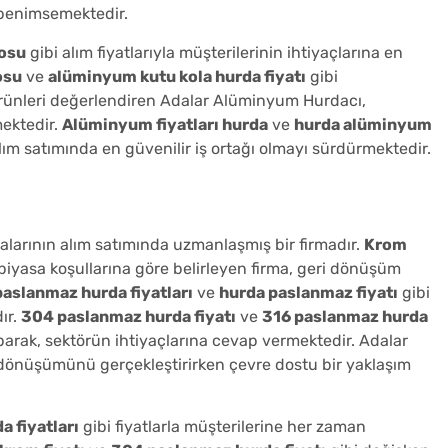
benimsemektedir.
losu
gibi alım fiyatlarıyla müşterilerinin ihtiyaçlarına en
osu
ve
alüminyum kutu kola hurda fiyatı
gibi
rünleri değerlendiren Adalar Alüminyum Hurdacı,
ektedir.
Alüminyum fiyatları hurda
ve
hurda alüminyum
ım satımında en güvenilir iş ortağı olmayı sürdürmektedir.
larının alım satımında uzmanlaşmış bir firmadır.
Krom
ı piyasa koşullarına göre belirleyen firma, geri dönüşüm
paslanmaz hurda fiyatları
ve
hurda paslanmaz fiyatı
gibi
ır.
304 paslanmaz hurda fiyatı
ve
316 paslanmaz hurda
parak, sektörün ihtiyaçlarına cevap vermektedir. Adalar
dönüşümünü gerçekleştirirken çevre dostu bir yaklaşım
 fiyatları
gibi fiyatlarla müşterilerine her zaman