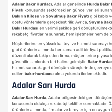
Adalar Bakır Hurdacı
, Adalar genelinde
Hurda Bakır 
Fiyatı
konusunda sektördeki en güncel verileri sunarak
Bakırın Kilosu
ve
Soyulmuş Bakır Fiyatı
gibi kablo v
dostu yöntemlerle gerçekleştirilir. Ayrıca,
Soyma Bakı
Bakır Hurdası
en verimli şekilde geri dönüştürülmekte
rekabetçi fiyatlarını sunarak, hem işletmeler hem de bi
Müşterilerine en yüksek kaliteyi ve hizmeti sunmayı 
gibi ürünlerin alımında her zaman adil bir fiyat politik
düzenli olarak takip eden firma, müşterilerine piyasa
güvenilir isimlerden biri haline gelmiştir.
Bakır Hurdas
hizmet sunarak, geri dönüşüm süreçlerinde çevreye duy
edilen
bakır hurdacısı
olma yolunda ilerlemektedir.
Adalar Sarı Hurda
Adalar Sarı Hurda
, Adalar bölgesindeki geri dönüşüm
konusunda oldukça rekabetçi teklifler sunmaktadır. Öz
ürünlerin alımında, firmalar ve bireyler için en uygun 