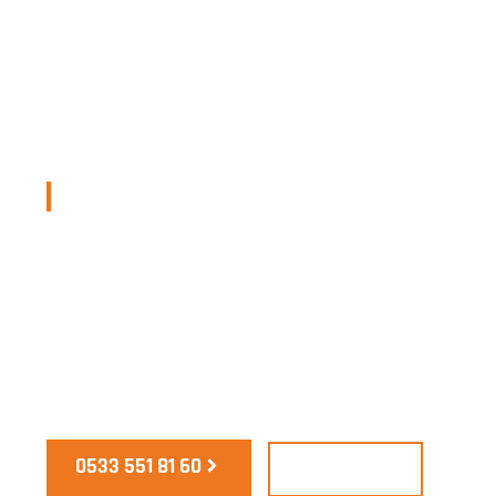
Engin​ Hurda Metal
Adalar Hurdac
Adalar hurdacı firmamız, her tür hurda meta
fiyatları sunuyor. Geri dönüşüm sürecinde 
çevreyi korumak için hemen bizimle iletişim
0533 551 81 60
Whatsapp