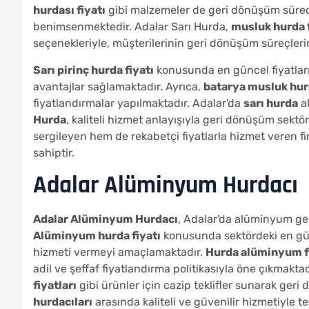
hurdası fiyatı
gibi malzemeler de geri dönüşüm süreci
benimsenmektedir. Adalar Sarı Hurda,
musluk hurda f
seçenekleriyle, müşterilerinin geri dönüşüm süreçleri
Sarı pirinç hurda fiyatı
konusunda en güncel fiyatları 
avantajlar sağlamaktadır. Ayrıca,
batarya musluk hurd
fiyatlandırmalar yapılmaktadır. Adalar'da
sarı hurda
al
Hurda
, kaliteli hizmet anlayışıyla geri dönüşüm sekt
sergileyen hem de rekabetçi fiyatlarla hizmet veren 
sahiptir.
Adalar Alüminyum Hurdacı
Adalar Alüminyum Hurdacı
, Adalar'da alüminyum ger
Alüminyum hurda fiyatı
konusunda sektördeki en günc
hizmeti vermeyi amaçlamaktadır.
Hurda alüminyum fi
adil ve şeffaf fiyatlandırma politikasıyla öne çıkmaktad
fiyatları
gibi ürünler için cazip teklifler sunarak ger
hurdacıları
arasında kaliteli ve güvenilir hizmetiyle 