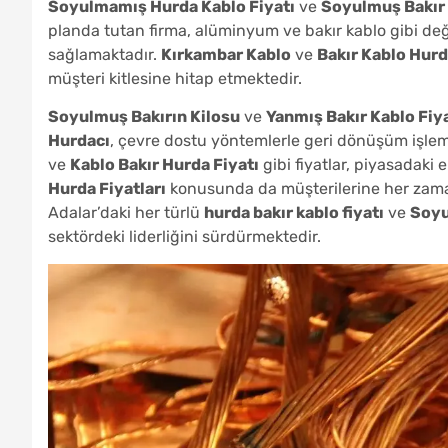
Soyulmamış Hurda Kablo Fiyatı
ve
Soyulmuş Bakır
planda tutan firma, alüminyum ve bakır kablo gibi de
sağlamaktadır.
Kırkambar Kablo
ve
Bakır Kablo Hurd
müşteri kitlesine hitap etmektedir.
Soyulmuş Bakırın Kilosu
ve
Yanmış Bakır Kablo Fiy
Hurdacı
, çevre dostu yöntemlerle geri dönüşüm işlem
ve
Kablo Bakır Hurda Fiyatı
gibi fiyatlar, piyasadaki
Hurda Fiyatları
konusunda da müşterilerine her zama
Adalar’daki her türlü
hurda bakır kablo fiyatı
ve
Soyu
sektördeki liderliğini sürdürmektedir.