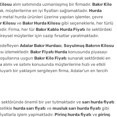
Kilosu
alım satımında uzmanlaşmış bir firmadır.
Bakır Kilo
, müşterilerine en iyi fiyatları sağlamaktadır.
Hurda
e metal hurda ürünleri üzerine yapılan işlemler, çevre
r Kilosu
ve
Bakır Hurda Kilosu
gibi seçeneklerle, her türlü
dir. Firma, her tür
Bakır Kablo Hurda Fiyatı
ile sektördeki
reysel müşteriler için cazip fırsatlar yaratmaktadır.
hedefleyen
Adalar Bakır Hurdacı
,
Soyulmuş Bakırın Kilosu
ası izlemektedir.
Bakır Fiyatı Hurda
konusunda piyasayı
 koşullarına uygun
Bakır Kilo Fiyatı
sunarak sektördeki en
ı
alımı ve satımı konusunda müşterilerine hızlı ve etkili
arlı bir yaklaşım sergileyen firma, Adalar'un en tercih
 sektöründe önemli bir yer tutmaktadır ve
sarı hurda fiyatı
ellikle
hurda sarı fiyatı
ve
musluk sarı hurda fiyatı
gibi
fiyatlarla işlem yapmaktadır.
Pirinç hurda fiyatı
ve
pirinç