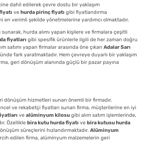
ne dahil edilerek çevre dostu bir yaklaşım
iyatı
ve
hurda pirinç fiyatı
gibi fiyatlandırma
ni en verimli şekilde yönetmelerine yardımcı olmaktadır.
sunarak, hurda alımı yapan kişilere ve firmalara çeşitli
a fiyatları
gibi spesifik ürünlerle ilgili de her zaman doğru
ım satımı yapan firmalar arasında öne çıkan
Adalar Sarı
öründe fark yaratmaktadır. Hem çevreye duyarlı bir yaklaşım
firma, geri dönüşüm alanında güçlü bir pazar payına
i dönüşüm hizmetleri sunan önemli bir firmadır.
el ve rekabetçi fiyatları sunan firma, müşterilerine en iyi
yatları
ve
alüminyum kilosu
gibi alım satım işlemlerinde,
ır. Özellikle
bira kutu hurda fiyatı
ve
bira kutusu hurda
i dönüşüm süreçlerini hızlandırmaktadır.
Alüminyum
tercih edilen firma, alüminyum malzemelerin geri