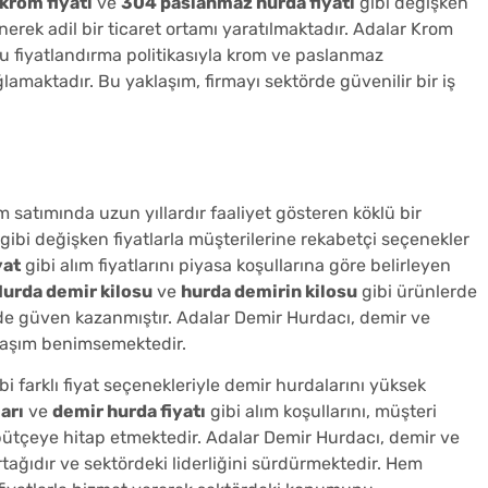
krom fiyatı
ve
304 paslanmaz hurda fiyatı
gibi değişken
nerek adil bir ticaret ortamı yaratılmaktadır. Adalar Krom
u fiyatlandırma politikasıyla krom ve paslanmaz
lamaktadır. Bu yaklaşım, firmayı sektörde güvenilir bir iş
ım satımında uzun yıllardır faaliyet gösteren köklü bir
gibi değişken fiyatlarla müşterilerine rekabetçi seçenekler
yat
gibi alım fiyatlarını piyasa koşullarına göre belirleyen
urda demir kilosu
ve
hurda demirin kilosu
gibi ürünlerde
rde güven kazanmıştır. Adalar Demir Hurdacı, demir ve
laşım benimsemektedir.
bi farklı fiyat seçenekleriyle demir hurdalarını yüksek
arı
ve
demir hurda fiyatı
gibi alım koşullarını, müşteri
bütçeye hitap etmektedir. Adalar Demir Hurdacı, demir ve
ağıdır ve sektördeki liderliğini sürdürmektedir. Hem