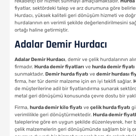
rekabetçi bir hizmet sunmayı amaçlamaktadır.
Hurda 
fiyatlar, sektördeki talep ve arz durumuna göre belirle
Hurdacı, yüksek kaliteli geri dönüşüm hizmeti ve doğr
hurdalarının en verimli şekilde değerlendirilmesini sağ
ortağı haline getirmiştir.
Adalar Demir Hurdacı
Adalar Demir Hurdacı
, demir ve çelik hurdalarının al
firmadır.
Hurda demir fiyatları
ve
hurda demir fiyatı
sunmaktadır.
Demir hurda fiyatı
ve
demir hurdası fi
firma, her tür demir malzeme için en iyi teklifi sağlar.
H
de müşterilerine adil bir fiyatlandırma sunarak sektö
metal geri dönüşümü konusunda çevre dostu bir yak
Firma,
hurda demir kilo fiyatı
ve
çelik hurda fiyatı
gi
verimlilikle geri dönüştürmektedir.
Hurda demir fiyatl
taleplerine göre en uygun şekilde düzenleyerek, her 
çelik malzemelerin geri dönüşümünde sağlam bir iş ort