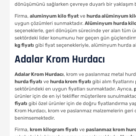
dönüşümünü sağlarken çevreye duyarlı bir yaklaşım 
Firma,
aluminyum kilo fiyat
ve
hurda alüminyum ki
uygun çözümleri sunmaktadır.
Alüminyum hurda kil
seçeneklerle, geri dönüşüm sürecinde yer alan tüm ü
sektördeki lider konumunu her geçen gün güçlendirm
kg fiyatı
gibi fiyat seçenekleriyle, alüminyum hurda al
Adalar Krom Hurdacı
Adalar Krom Hurdacı
, krom ve paslanmaz metal hurda
hurda fiyatı
ve
hurda krom fiyatı
gibi alım fiyatların
sektöründeki en uygun fiyatları sunmaktadır. Ayrıca,
ürünler için de en iyi teklifler müşterilere sunulmaktad
fiyatı
gibi özel ürünler için de doğru fiyatlandırma ya
Krom Hurdacı, krom ve paslanmaz malzemelerin geri 
benimsemektedir.
Firma,
krom kilogram fiyatı
ve
paslanmaz krom hurda